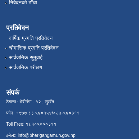
निवेदनको ढाँचा
प्रतिवेदन
वार्षिक प्रगति प्रतिवेदन
चौमासिक प्रगति प्रतिवेदन
सार्वजनिक सुनुवाई
सार्वजनिक परीक्षण
संपर्क
ठेगाना : भेरीगंगा - १२ , सुर्खेत
फोन: +९७७ ८३ ५४०१५४/०८३-५४०३११
Toll Free: १८१०५०००३११
इमेल::
info@bherigangamun.gov.np