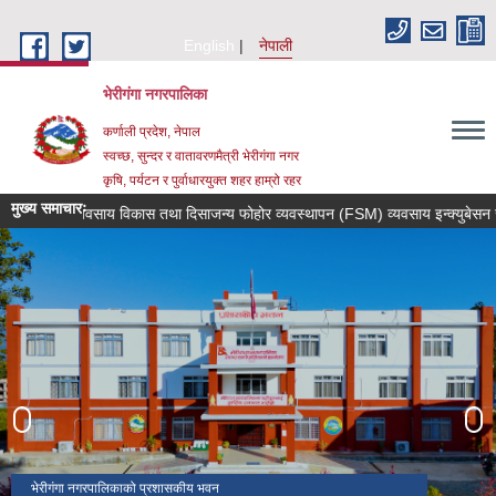
Skip to main content
English
नेपाली
भेरीगंगा नगरपालिका
कर्णाली प्रदेश, नेपाल
स्वच्छ, सुन्दर र वातावरणमैत्री भेरीगंगा नगर
कृषि, पर्यटन र पुर्वाधारयुक्त शहर हाम्रो रहर
मुख्य समाचारः
सामाजिक ब्यवसाय विकास तथा दिसाजन्य फोहोर व्यवस्थापन (FSM) व्यवसाय इन्क्युबेसन सेवा
गंगामाला देउती बज्यै मन्दिर
नव निर्वाचित जनप्रतिनिधिहरुको सपथ ग्रहण कार्यक्रम
भेरीगंगा नगरपालिका खेति योग्य जमिन
भेरीगंगा नगरपालिकाको प्रशासकीय भवन