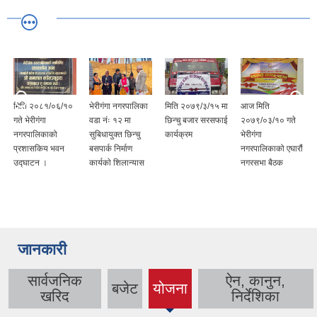
मिति २०८१/०६/१०
भेरीगंगा नगरपालिका
मिति २०७९/३/१५ मा
आज मिति
गते भेरीगंगा
वडा नंः १२ मा
छिन्चु बजार सरसफाई
२०७९/०३/१० गते
नगरपालिकाको
सुबिधायुक्त छिन्चु
कार्यक्रम
भेरीगंगा
प्रशासकिय भवन
बसपार्क निर्माण
नगरपालिकाको एघारौं
उद्घाटन ।
कार्यकाे शिलान्यास
नगरसभा बैठक
जानकारी
सार्वजनिक
ऐन, कानुन,
बजेट
योजना
(active
खरिद
निर्देशिका
tab)