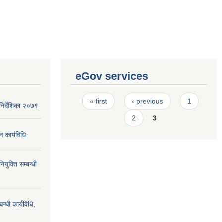
eGov services
Pages
« first
‹ previous
1
िर्देशिका २०७९
2
3
न कार्यविधि
ियुक्ति सम्बन्धी
न्धी कार्यविधि,