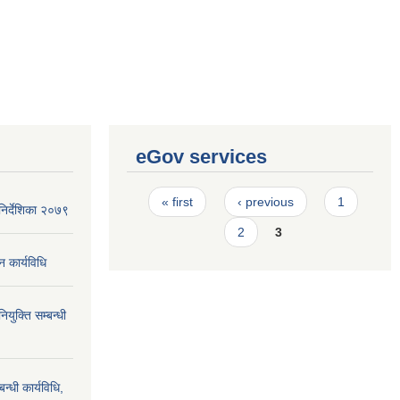
eGov services
Pages
« first
‹ previous
1
िर्देशिका २०७९
2
3
न कार्यविधि
ियुक्ति सम्बन्धी
न्धी कार्यविधि,