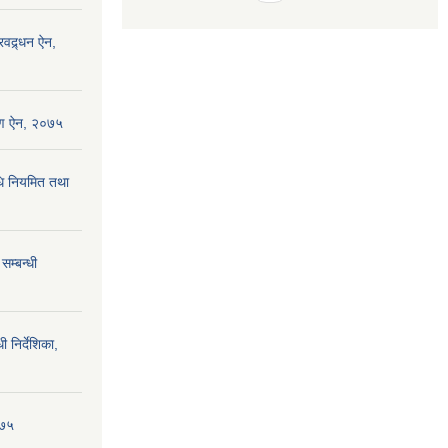
रवद्र्धन ऐन,
्षण ऐन, २०७५
धि नियमित तथा
सम्बन्धी
ी निर्देशिका,
०७५