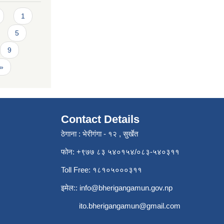
1
5
9
 »
Contact Details
ठेगाना : भेरीगंगा - १२ , सुर्खेत
फोन: +९७७ ८३ ५४०१५४/०८३-५४०३११
Toll Free: १८१०५०००३११
इमेल::
info@bherigangamun.gov.np
ito.bherigangamun@gmail.com