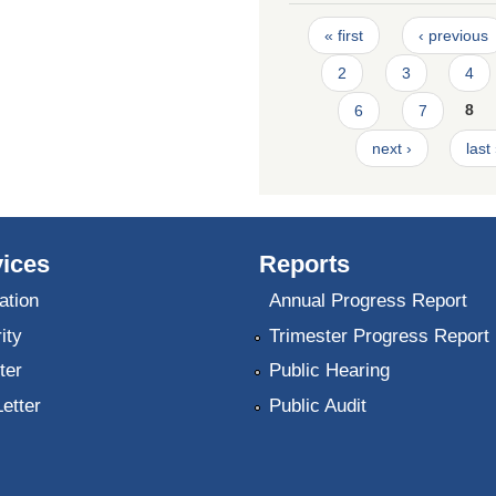
Pages
« first
‹ previous
2
3
4
6
7
8
next ›
last
ices
Reports
ation
Annual Progress Report
ity
Trimester Progress Report
ter
Public Hearing
Letter
Public Audit