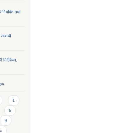
धि नियमित तथा
सम्बन्धी
ी निर्देशिका,
०७५
1
5
9
 »