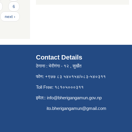
6
next ›
Contact Details
ठेगाना : भेरीगंगा - १२ , सुर्खेत
फोन: +९७७ ८३ ५४०१५४/०८३-५४०३११
Toll Free: १८१०५०००३११
इमेल::
info@bherigangamun.gov.np
ito.bherigangamun@gmail.com