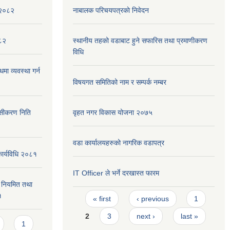
,२०८२
नाबालक परिचयपत्रकाे निवेदन
०८२
स्थानीय तहको वडाबाट हुने सफारिस तथा प्रमाणीकरण
विधि
मा व्यवस्था गर्न
विषयगत समितिको नाम र सम्पर्क नम्बर
ेसीकरण निति
वृहत नगर विकास योजना २०७५
वडा कार्यालयहरुको नागरिक वडापत्र
कार्यविधि २०८१
IT Officer ले भर्ने दरखास्त फारम
वन नियमित तथा
Pages
१
« first
‹ previous
1
2
3
next ›
last »
1