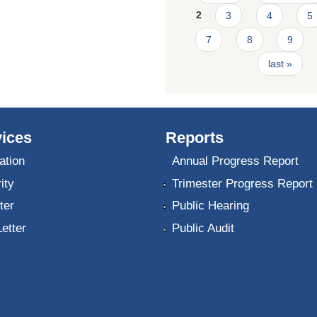
2
3
4
5
7
8
9
last »
ices
Reports
ation
Annual Progress Report
ity
Trimester Progress Report
ter
Public Hearing
Letter
Public Audit