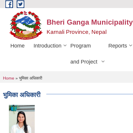
Skip to main content
Bheri Ganga Municipality
Karnali Province, Nepal
Home
Introduction
Program
Reports
and Project
You are here
Home
» भुमिका अधिकारी
भुमिका अधिकारी