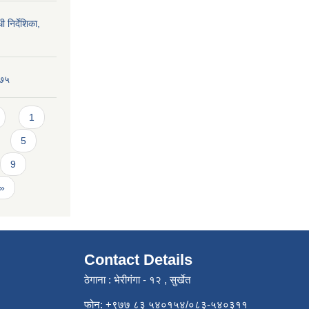
ी निर्देशिका,
०७५
1
5
9
 »
Contact Details
ठेगाना : भेरीगंगा - १२ , सुर्खेत
फोन: +९७७ ८३ ५४०१५४/०८३-५४०३११