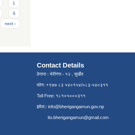
1
6
next ›
Contact Details
ठेगाना : भेरीगंगा - १२ , सुर्खेत
फोन: +९७७ ८३ ५४०१५४/०८३-५४०३११
Toll Free: १८१०५०००३११
इमेल::
info@bherigangamun.gov.np
ito.bherigangamun@gmail.com