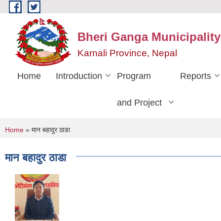
Skip to main content
Bheri Ganga Municipality
Karnali Province, Nepal
Home
Introduction
Program
Reports
and Project
You are here
Home
» मान बहादुर ठाडा
मान बहादुर ठाडा