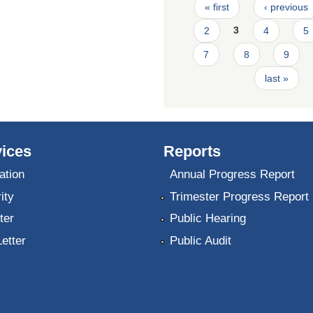
Pages
« first
‹ previous
2
3
4
5
7
8
9
last »
ices
Reports
ation
Annual Progress Report
ity
Trimester Progress Report
ter
Public Hearing
Letter
Public Audit