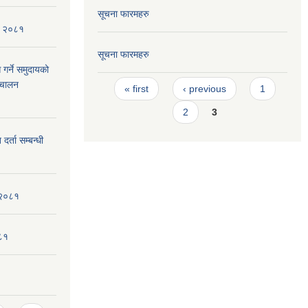
सूचना फारमहरु
ि, २०८१
सूचना फारमहरु
 गर्ने समुदायको
Pages
िचालन
« first
‹ previous
1
2
3
र्ता सम्बन्धी
 २०८१
०८१