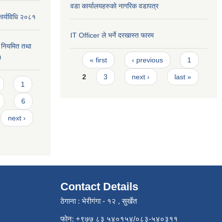
वडा कार्यालयहरुको नागरिक वडापत्र
कार्यविधि २०८१
IT Officer ले भर्ने दरखास्त फारम
वन नियमित तथा
Pages
१
« first
‹ previous
1
2
3
next ›
last »
1
6
next ›
Contact Details
ठेगाना : भेरीगंगा - १२ , सुर्खेत
फोन: +९७७ ८३ ५४०१५४/०८३-५४०३११