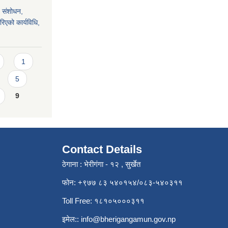
 संशोधन,
रिएको कार्यविधि,
1
5
9
Contact Details
ठेगाना : भेरीगंगा - १२ , सुर्खेत
फोन: +९७७ ८३ ५४०१५४/०८३-५४०३११
Toll Free: १८१०५०००३११
इमेल::
info@bherigangamun.gov.np