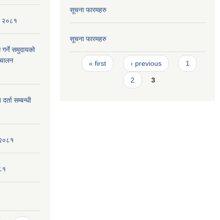
सूचना फारमहरु
ि, २०८१
सूचना फारमहरु
 गर्ने समुदायको
Pages
िचालन
« first
‹ previous
1
2
3
र्ता सम्बन्धी
 २०८१
०८१