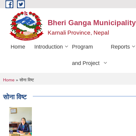
Skip to main content
Bheri Ganga Municipality
Karnali Province, Nepal
Home
Introduction
Program
Reports
and Project
You are here
Home
» सोना विष्ट
सोना विष्ट