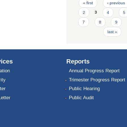
Pages
« first
‹ previous
2
3
4
5
7
8
9
last »
ices
Reports
ation
Annual Progress Report
ity
Trimester Progress Report
ter
Public Hearing
Letter
Public Audit