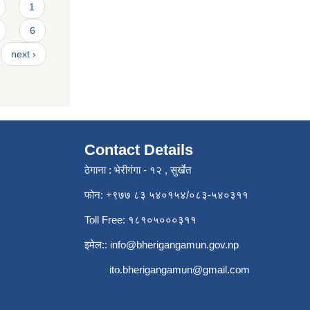
1
6
next ›
Contact Details
ठेगाना : भेरीगंगा - १२ , सुर्खेत
फोन: +९७७ ८३ ५४०१५४/०८३-५४०३११
Toll Free: १८१०५०००३११
इमेल::
info@bherigangamun.gov.np
ito.bherigangamun@gmail.com