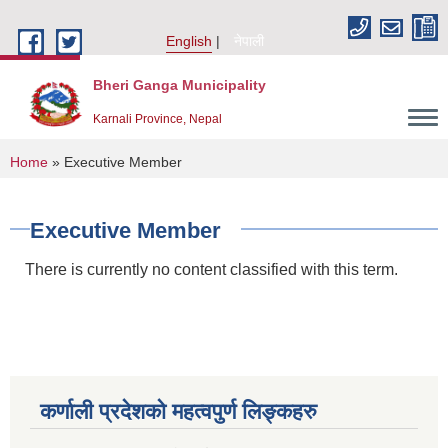
Skip to main content
English
नेपाली
Bheri Ganga Municipality
Karnali Province, Nepal
You are here
Home
» Executive Member
Executive Member
There is currently no content classified with this term.
कर्णाली प्रदेशको महत्वपुर्ण लिङ्कहरु