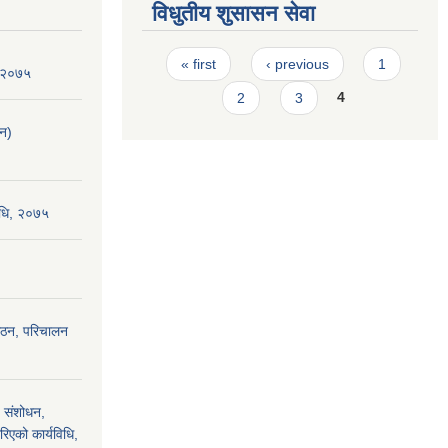
विधुतीय शुसासन सेवा
Pages
« first
‹ previous
1
न २०७५
2
3
4
लन)
विधि, २०७५
 गठन, परिचालन
 संशोधन,
रिएको कार्यविधि,