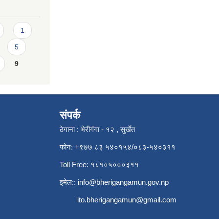
1
5
9
संपर्क
ठेगाना : भेरीगंगा - १२ , सुर्खेत
फोन: +९७७ ८३ ५४०१५४/०८३-५४०३११
Toll Free: १८१०५०००३११
इमेल::
info@bherigangamun.gov.np
ito.bherigangamun@gmail.com