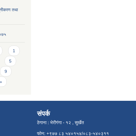
्यूनीकरण तथा
२०७५
1
5
9
 »
संपर्क
ठेगाना : भेरीगंगा - १२ , सुर्खेत
फोन: +९७७ ८३ ५४०१५४/०८३-५४०३११