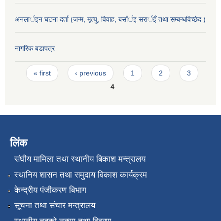
अनलार्इन घटना दर्ता (जन्म, मृत्यु, विवाह, बसाँर्इ सरार्इँ तथा सम्बन्धविच्छेद )
नागरिक बडापत्र
Pages
« first
‹ previous
1
2
3
4
लिंक
संघीय मामिला तथा स्थानीय बिकाश मन्त्रालय
स्थानिय शासन तथा समुदाय विकाश कार्यक्रम
केन्द्रीय पंजीकरण बिभाग
सूचना तथा संचार मन्त्रालय