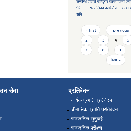
सम्बन्धि दोश्रो राष्ट्रिय कार्ययोजना कार्
भेरीगंगा नगरपालिका कार्ययोजना कार्या
समि
Pages
« first
‹ previous
2
3
4
5
7
8
9
last »
ासन सेवा
प्रतिवेदन
वार्षिक प्रगति प्रतिवेदन
ा
चौमासिक प्रगति प्रतिवेदन
र
सार्वजनिक सुनुवाई
सार्वजनिक परीक्षण