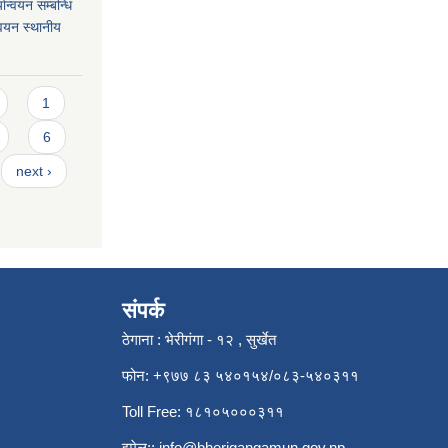
यान्वयन सम्बन्धि
न्वयन स्थानीय
1
6
next ›
संपर्क
ठेगाना : भेरीगंगा - १२ , सुर्खेत
फोन: +९७७ ८३ ५४०१५४/०८३-५४०३११
Toll Free: १८१०५०००३११
इमेल::
info@bherigangamun.gov.np