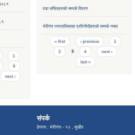
 २०८१
वडा सचिवहरुको सम्पर्क विवरण
०८१
भेरीगंगा नगरपालिकाका प्रतिनीधीहरुको सम्पर्क नम्बर
Pages
« first
‹ previous
1
2
3
4
next ›
1
last »
6
next ›
संपर्क
ठेगाना : भेरीगंगा - १२ , सुर्खेत