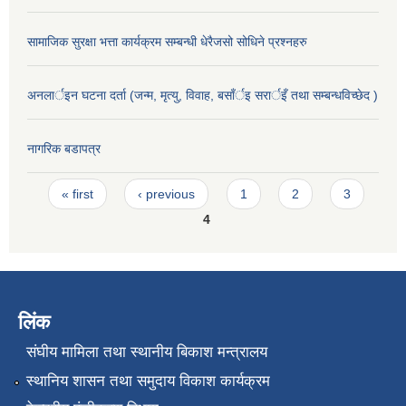
सामाजिक सुरक्षा भत्ता कार्यक्रम सम्बन्धी धेरैजसो सोधिने प्रश्नहरु
अनलार्इन घटना दर्ता (जन्म, मृत्यु, विवाह, बसाँर्इ सरार्इँ तथा सम्बन्धविच्छेद )
नागरिक बडापत्र
Pages
« first
‹ previous
1
2
3
4
लिंक
संघीय मामिला तथा स्थानीय बिकाश मन्त्रालय
स्थानिय शासन तथा समुदाय विकाश कार्यक्रम