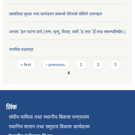
सामाजिक सुरक्षा भत्ता कार्यक्रम सम्बन्धी धेरैजसो सोधिने प्रश्नहरु
अनलार्इन घटना दर्ता (जन्म, मृत्यु, विवाह, बसाँर्इ सरार्इँ तथा सम्बन्धविच्छेद )
नागरिक बडापत्र
Pages
« first
‹ previous
1
2
3
4
लिंक
संघीय मामिला तथा स्थानीय बिकाश मन्त्रालय
स्थानिय शासन तथा समुदाय विकाश कार्यक्रम