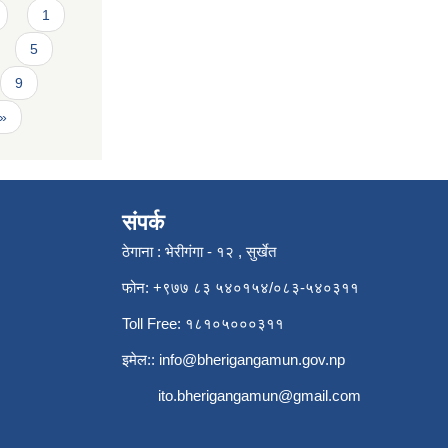
1
5
9
 »
संपर्क
ठेगाना : भेरीगंगा - १२ , सुर्खेत
फोन: +९७७ ८३ ५४०१५४/०८३-५४०३११
Toll Free: १८१०५०००३११
इमेल::
info@bherigangamun.gov.np
ito.bherigangamun@gmail.com