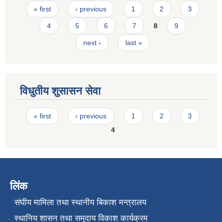
Pages
« first
‹ previous
1
2
3
4
5
6
7
8
9
next ›
last »
विधुतीय शुसासन सेवा
Pages
« first
‹ previous
1
2
3
4
लिंक
संघीय मामिला तथा स्थानीय बिकाश मन्त्रालय
स्थानिय शासन तथा समुदाय विकाश कार्यक्रम