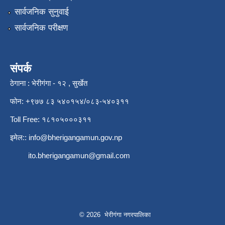
सार्वजनिक सुनुवाई
सार्वजनिक परीक्षण
संपर्क
ठेगाना : भेरीगंगा - १२ , सुर्खेत
फोन: +९७७ ८३ ५४०१५४/०८३-५४०३११
Toll Free: १८१०५०००३११
इमेल::
info@bherigangamun.gov.np
ito.bherigangamun@gmail.com
© 2026 भेरीगंगा नगरपालिका