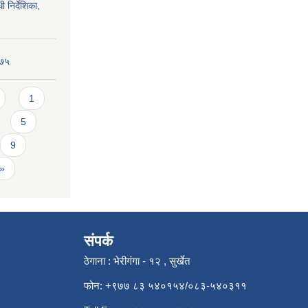
ी निर्देशिका,
०७५
1
5
9
 »
संपर्क
ठेगाना : भेरीगंगा - १२ , सुर्खेत
फोन: +९७७ ८३ ५४०१५४/०८३-५४०३११