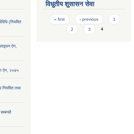
विधुतीय शुसासन सेवा
Pages
« first
‹ previous
1
्यविधि (नियमित
2
3
4
रवद्र्धन ऐन,
्षण ऐन, २०७५
धि नियमित तथा
सम्बन्धी