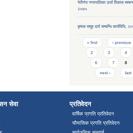
भेरीगंगा नगरपालिका उर्जा विकास सम्बन्ध
२०७५
कृषक समूह दर्ता सम्बन्धि कार्यविधि, २
Pages
« first
‹ previous
2
3
4
6
7
8
next ›
last
ासन सेवा
प्रतिवेदन
वार्षिक प्रगति प्रतिवेदन
ा
चौमासिक प्रगति प्रतिवेदन
र
सार्वजनिक सुनुवाई