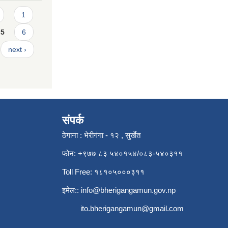
1
5
6
next ›
संपर्क
ठेगाना : भेरीगंगा - १२ , सुर्खेत
फोन: +९७७ ८३ ५४०१५४/०८३-५४०३११
Toll Free: १८१०५०००३११
इमेल::
info@bherigangamun.gov.np
ito.bherigangamun@gmail.com