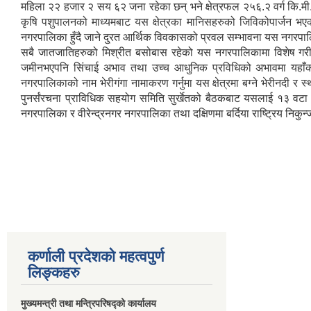
महिला २२ हजार २ सय ६२ जना रहेका छन् भने क्षेत्रफल २५६.२ वर्ग कि.मी. र
कृषि पशुपालनको माध्यमबाट यस क्षेत्रका मानिसहरुको जिविकोपार्जन भएको 
नगरपालिका हुँदै जाने दु्रत आर्थिक विवकासको प्रवल सम्भावना यस नगरप
सबै जातजातिहरुको मिश्रीत बसोबास रहेको यस नगरपालिकामा विशेष गरी क्
जमीनभएपनि सिंचाई अभाव तथा उच्च आधुनिक प्रविधिको अभावमा यहाँका 
नगरपालिकाको नाम भेरीगंगा नामाकरण गर्नुमा यस क्षेत्रमा बग्ने भेरीनदी र
पुनर्संरचना प्राविधिक सहयोग समिति सुर्खेतको बैठकबाट यसलाई १३ वटा व
नगरपालिका र वीरेन्द्रनगर नगरपालिका तथा दक्षिणमा बर्दिया राष्ट्रिय निकुन
कर्णाली प्रदेशको महत्वपुर्ण
लिङ्कहरु
मुख्यमन्त्री तथा मन्त्रिपरिषद्को कार्यालय