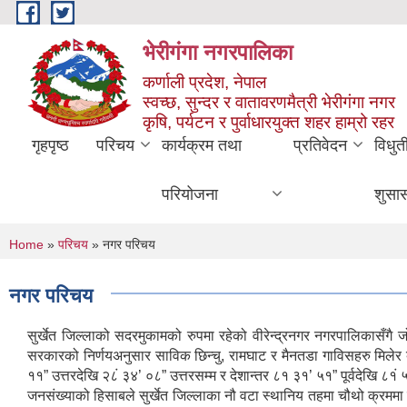
Skip to main content
भेरीगंगा नगरपालिका
कर्णाली प्रदेश, नेपाल
स्वच्छ, सुन्दर र वातावरणमैत्री भेरीगंगा नगर
कृषि, पर्यटन र पुर्वाधारयुक्त शहर हाम्रो रहर
गृहपृष्ठ
परिचय
कार्यक्रम तथा
प्रतिवेदन
विधुत
परियोजना
शुसा
You are here
Home
»
परिचय
» नगर परिचय
नगर परिचय
सुर्खेत जिल्लाको सदरमुकामको रुपमा रहेको वीरेन्द्रनगर नगरपालिकासँगै
सरकारको निर्णयअनुसार साविक छिन्चु, रामघाट र मैनतडा गाविसहरु मिलेर
११” उत्तरदेखि २८ं ३४’ ०८” उत्तरसम्म र देशान्तर ८१ ३१’ ५१” पूर्वदेखि ८१ं
जनसंख्याको हिसाबले सुर्खेत जिल्लाका नौ वटा स्थानिय तहमा चौथो क्