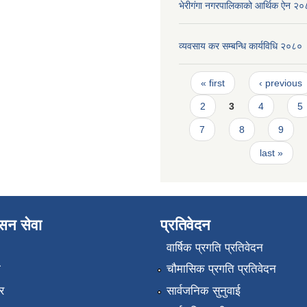
भेरीगंगा नगरपालिकाको आर्थिक ऐन २
व्यवसाय कर सम्बन्धि कार्यविधि २०८०
Pages
« first
‹ previous
2
3
4
5
7
8
9
last »
ासन सेवा
प्रतिवेदन
वार्षिक प्रगति प्रतिवेदन
ा
चौमासिक प्रगति प्रतिवेदन
र
सार्वजनिक सुनुवाई