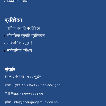
निवेदनको ढाँचा
प्रतिवेदन
वार्षिक प्रगति प्रतिवेदन
चौमासिक प्रगति प्रतिवेदन
सार्वजनिक सुनुवाई
सार्वजनिक परीक्षण
संपर्क
ठेगाना : भेरीगंगा - १२ , सुर्खेत
फोन: +९७७ ८३ ५४०१५४/०८३-५४०३११
Toll Free: १८१०५०००३११
इमेल::
info@bherigangamun.gov.np