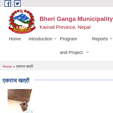
Skip to main content
Bheri Ganga Municipality
Karnali Province, Nepal
Home
Introduction
Program
Reports
and Project
You are here
Home
» एकराज खत्री
एकराज खत्री