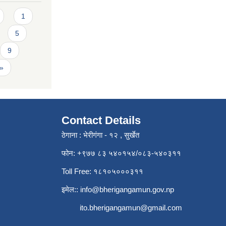
1
5
9
 »
Contact Details
ठेगाना : भेरीगंगा - १२ , सुर्खेत
फोन: +९७७ ८३ ५४०१५४/०८३-५४०३११
Toll Free: १८१०५०००३११
इमेल::
info@bherigangamun.gov.np
ito.bherigangamun@gmail.com