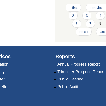
Pages
« first
‹ previous
2
3
4
6
7
8
next ›
last
ices
Reports
ation
Annual Progress Report
ity
Trimester Progress Report
ter
Public Hearing
Letter
Public Audit