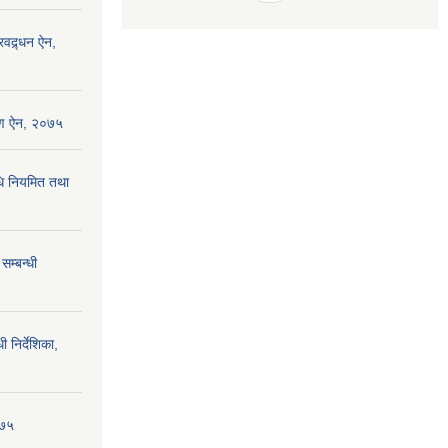
रवद्र्धन ऐन,
्षण ऐन, २०७५
धि नियमित तथा
सम्बन्धी
ी निर्देशिका,
०७५