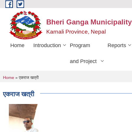
Skip to main content
Bheri Ganga Municipality
Karnali Province, Nepal
Home
Introduction
Program
Reports
and Project
You are here
Home
» एकराज खत्री
एकराज खत्री