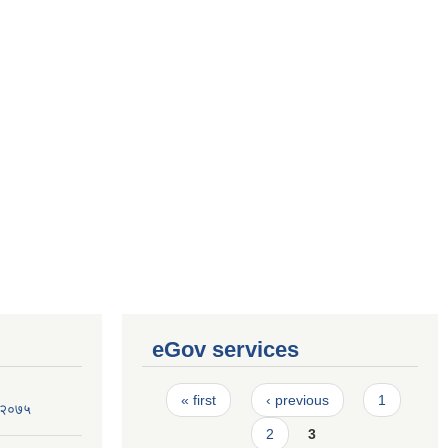
eGov services
Pages
« first
‹ previous
1
न २०७५
2
3