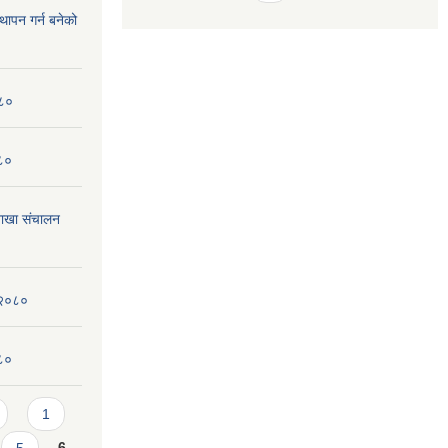
्थापन गर्न बनेको
०८०
०८०
ाखा संचालन
 २०८०
०८०
1
5
6