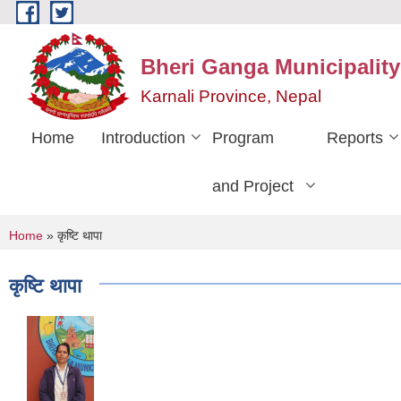
Skip to main content
Bheri Ganga Municipality
Karnali Province, Nepal
Home
Introduction
Program
Reports
and Project
You are here
Home
» कृष्टि थापा
कृष्टि थापा