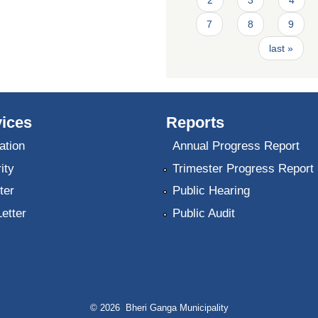
7
8
9
last »
ices
Reports
ation
Annual Progress Report
ity
Trimester Progress Report
ter
Public Hearing
Letter
Public Audit
© 2026 Bheri Ganga Municipality