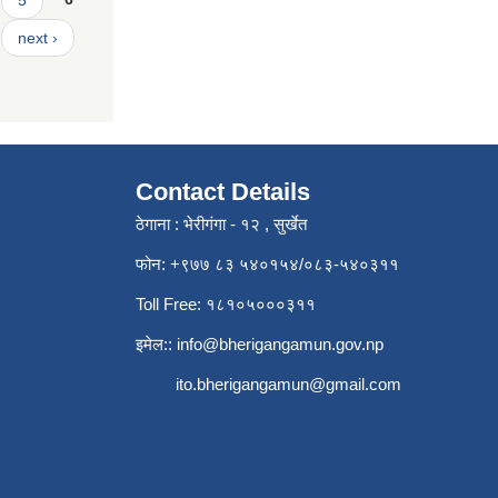
next ›
Contact Details
ठेगाना : भेरीगंगा - १२ , सुर्खेत
फोन: +९७७ ८३ ५४०१५४/०८३-५४०३११
Toll Free: १८१०५०००३११
इमेल::
info@bherigangamun.gov.np
ito.bherigangamun@gmail.com