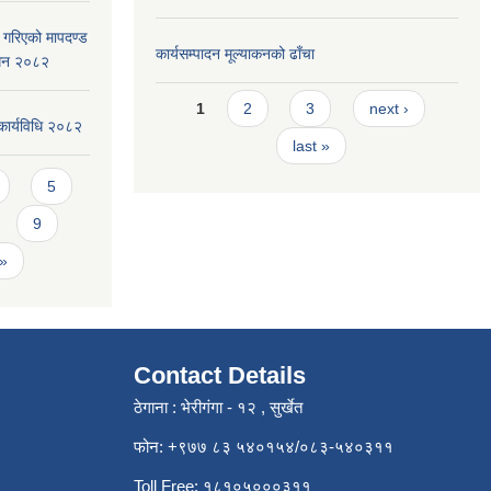
ार गरिएको मापदण्ड
कार्यसम्पादन मूल्या‌कनको ढाँचा
ोधन २०८२
Pages
1
2
3
next ›
कार्यविधि २०८२
last »
5
9
 »
Contact Details
ठेगाना : भेरीगंगा - १२ , सुर्खेत
फोन: +९७७ ८३ ५४०१५४/०८३-५४०३११
Toll Free: १८१०५०००३११