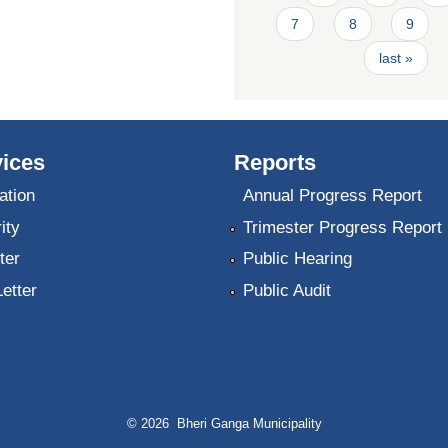
7
8
9
last »
ices
Reports
ation
Annual Progress Report
ity
Trimester Progress Report
ter
Public Hearing
Letter
Public Audit
© 2026 Bheri Ganga Municipality