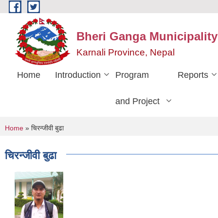
Skip to main content
Bheri Ganga Municipality
Karnali Province, Nepal
Home
Introduction
Program
Reports
and Project
You are here
Home
» चिरन्जीवी बुढा
चिरन्जीवी बुढा