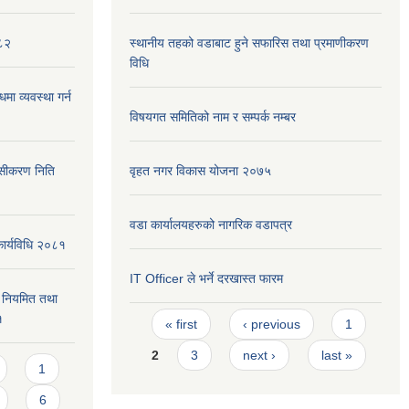
०८२
स्थानीय तहको वडाबाट हुने सफारिस तथा प्रमाणीकरण
विधि
मा व्यवस्था गर्न
विषयगत समितिको नाम र सम्पर्क नम्बर
ेसीकरण निति
वृहत नगर विकास योजना २०७५
वडा कार्यालयहरुको नागरिक वडापत्र
कार्यविधि २०८१
IT Officer ले भर्ने दरखास्त फारम
वन नियमित तथा
Pages
१
« first
‹ previous
1
2
3
next ›
last »
1
6