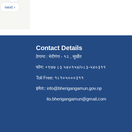
next ›
Contact Details
ठेगाना : भेरीगंगा - १२ , सुर्खेत
फोन: +९७७ ८३ ५४०१५४/०८३-५४०३११
Toll Free: १८१०५०००३११
इमेल::
info@bherigangamun.gov.np
ito.bherigangamun@gmail.com