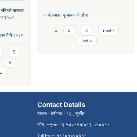
ार गरिएको मापदण्ड
कार्यसम्पादन मूल्या‌कनको ढाँचा
ोधन २०८२
Pages
1
2
3
next ›
कार्यविधि २०८२
last »
5
9
 »
Contact Details
ठेगाना : भेरीगंगा - १२ , सुर्खेत
फोन: +९७७ ८३ ५४०१५४/०८३-५४०३११
Toll Free: १८१०५०००३११