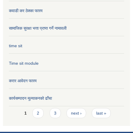
कवाडी कर ठेक्का फारम
सामाजिक सुरक्षा भत्ता प्राप्त गर्ने नामावली
time sit
Time sit module
करार आवेदन फारम
कार्यसम्पादन मूल्या‌कनको ढाँचा
Pages
1
2
3
next ›
last »