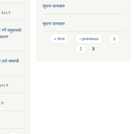
सूचना फारमहरु
ि, २०८१
सूचना फारमहरु
 गर्ने समुदायको
Pages
िचालन
« first
‹ previous
1
2
3
र्ता सम्बन्धी
 २०८१
०८१