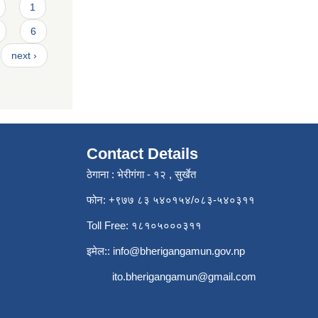
1
6
next ›
Contact Details
ठेगाना : भेरीगंगा - १२ , सुर्खेत
फोन: +९७७ ८३ ५४०१५४/०८३-५४०३११
Toll Free: १८१०५०००३११
इमेल::
info@bherigangamun.gov.np
ito.bherigangamun@gmail.com