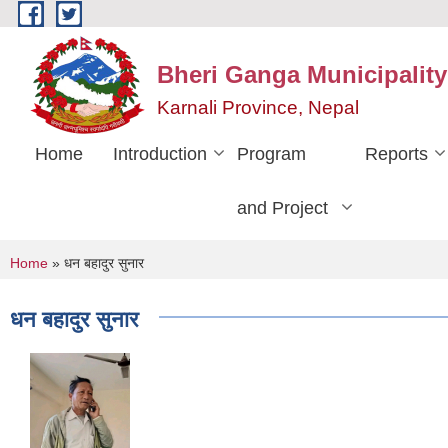
Skip to main content
Bheri Ganga Municipality
Karnali Province, Nepal
Home
Introduction
Program
Reports
and Project
You are here
Home
» धन बहादुर सुनार
धन बहादुर सुनार