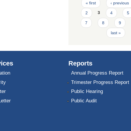
Pages
« first
‹ previous
2
3
4
5
7
8
9
last »
ices
Reports
ation
Annual Progress Report
ity
Trimester Progress Report
ter
Public Hearing
Letter
Public Audit