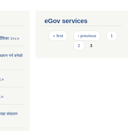
eGov services
Pages
« first
‹ previous
1
र्देशिका २०८०
2
3
्थापन गर्न बनेको
०८०
०८०
ाखा संचालन