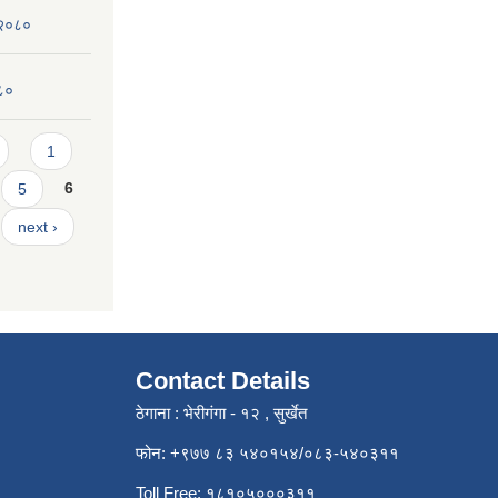
 २०८०
०८०
1
5
6
next ›
Contact Details
ठेगाना : भेरीगंगा - १२ , सुर्खेत
फोन: +९७७ ८३ ५४०१५४/०८३-५४०३११
Toll Free: १८१०५०००३११