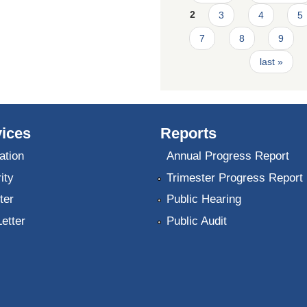
2
3
4
5
7
8
9
last »
ices
Reports
ation
Annual Progress Report
ity
Trimester Progress Report
ter
Public Hearing
Letter
Public Audit