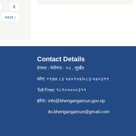
6
next ›
Contact Details
ठेगाना : भेरीगंगा - १२ , सुर्खेत
फोन: +९७७ ८३ ५४०१५४/०८३-५४०३११
Toll Free: १८१०५०००३११
इमेल::
info@bherigangamun.gov.np
ito.bherigangamun@gmail.com