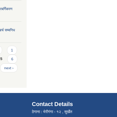
्रबर्गिकरण
र्च सम्बनिध
1
5
6
next ›
Contact Details
ठेगाना : भेरीगंगा - १२ , सुर्खेत