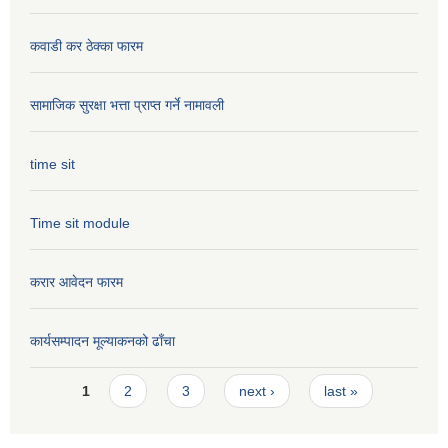
कवाडी कर ठेक्का फारम
सामाजिक सुरक्षा भत्ता प्राप्त गर्ने नामावली
time sit
Time sit module
करार आवेदन फारम
कार्यसम्पादन मूल्या‌कनको ढाँचा
Pages
1
2
3
next ›
last »