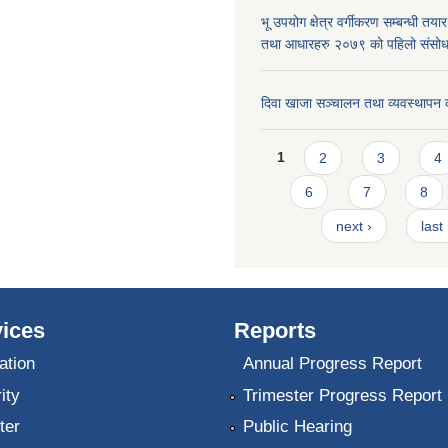
भू उपयोग क्षेत्र वर्गीकरण सम्बन्धी तय
तथा आधारहरु २०७९ को पहिलो संस
दिवा खाजा सञ्चालन तथा व्यवस्थापन 
Pages
1
2
3
4
6
7
8
next ›
last
ices
Reports
ation
Annual Progress Report
ity
Trimester Progress Report
ter
Public Hearing