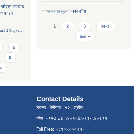
ार गरिएको मापदण्ड
कार्यसम्पादन मूल्या‌कनको ढाँचा
ोधन २०८२
Pages
1
2
3
next ›
कार्यविधि २०८२
last »
5
9
 »
Contact Details
ठेगाना : भेरीगंगा - १२ , सुर्खेत
फोन: +९७७ ८३ ५४०१५४/०८३-५४०३११
Toll Free: १८१०५०००३११