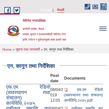
Skip to main content
English
नेपाली
भेरीगंगा नगरपालिका
कर्णाली प्रदेश, नेपाल
स्वच्छ, सुन्दर र वातावरणमैत्री भेरीगंगा नगर
कृषि, पर्यटन र पुर्वाधारयुक्त शहर हाम्रो रहर
You are here
Home
»
सूचना तथा जानकारी
» एन, कानुन तथा निर्देशिका
एन, कानुन तथा निर्देशिका
Post
Documents
date
एफ.एम रेडियो
08/04/2
एफ.एम रेडियो
(व्यवस्थापन तथा
019 -
(व्यवस्थापन तथा संचालन)
संचालन)
12:05
कार्यविधि,२०७५.pdf
कार्यविधि,२०७५
एकीकृत सम्पत्ति कर
08/04/2
एकीकृत सम्पत्ति कर