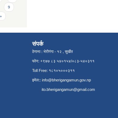
9
 »
संपर्क
ठेगाना : भेरीगंगा - १२ , सुर्खेत
फोन: +९७७ ८३ ५४०१५४/०८३-५४०३११
Toll Free: १८१०५०००३११
इमेल::
info@bherigangamun.gov.np
ito.bherigangamun@gmail.com