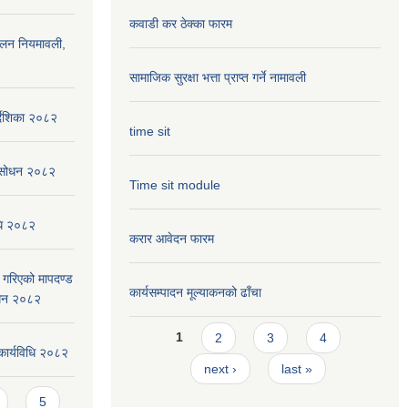
कवाडी कर ठेक्का फारम
ालन नियमावली,
सामाजिक सुरक्षा भत्ता प्राप्त गर्ने नामावली
्देशिका २०८२
time sit
संसोधन २०८२
Time sit module
िधि २०८२
करार आवेदन फारम
ार गरिएको मापदण्ड
कार्यसम्पादन मूल्या‌कनको ढाँचा
ोधन २०८२
Pages
1
2
3
4
कार्यविधि २०८२
next ›
last »
5