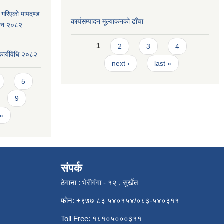
ार गरिएको मापदण्ड
कार्यसम्पादन मूल्या‌कनको ढाँचा
ोधन २०८२
Pages
1
2
3
4
कार्यविधि २०८२
next ›
last »
5
9
 »
संपर्क
ठेगाना : भेरीगंगा - १२ , सुर्खेत
फोन: +९७७ ८३ ५४०१५४/०८३-५४०३११
Toll Free: १८१०५०००३११