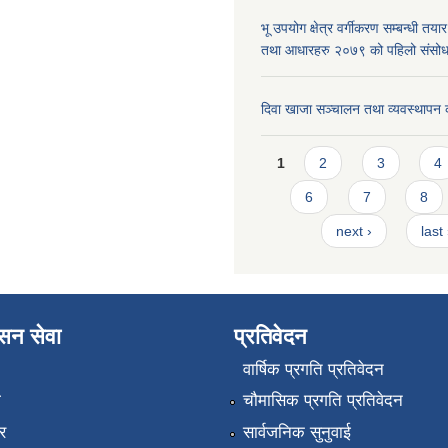
भू उपयोग क्षेत्र वर्गीकरण सम्बन्धी तय
तथा आधारहरु २०७९ को पहिलो संस
दिवा खाजा सञ्चालन तथा व्यवस्थापन 
Pages
1
2
3
4
6
7
8
next ›
last
ासन सेवा
प्रतिवेदन
वार्षिक प्रगति प्रतिवेदन
ा
चौमासिक प्रगति प्रतिवेदन
र
सार्वजनिक सुनुवाई