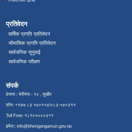
निवेदनको ढाँचा
प्रतिवेदन
वार्षिक प्रगति प्रतिवेदन
चौमासिक प्रगति प्रतिवेदन
सार्वजनिक सुनुवाई
सार्वजनिक परीक्षण
संपर्क
ठेगाना : भेरीगंगा - १२ , सुर्खेत
फोन: +९७७ ८३ ५४०१५४/०८३-५४०३११
Toll Free: १८१०५०००३११
इमेल::
info@bherigangamun.gov.np