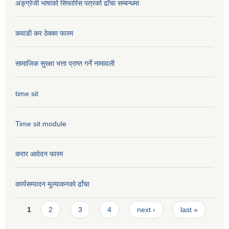
अङ्ग्रेजी भाषाको सिफारिस पत्रको ढाँचा सम्बन्धमा
कवाडी कर ठेक्का फारम
सामाजिक सुरक्षा भत्ता प्राप्त गर्ने नामावली
time sit
Time sit module
करार आवेदन फारम
कार्यसम्पादन मूल्या‌कनको ढाँचा
Pages
1
2
3
4
next ›
last »