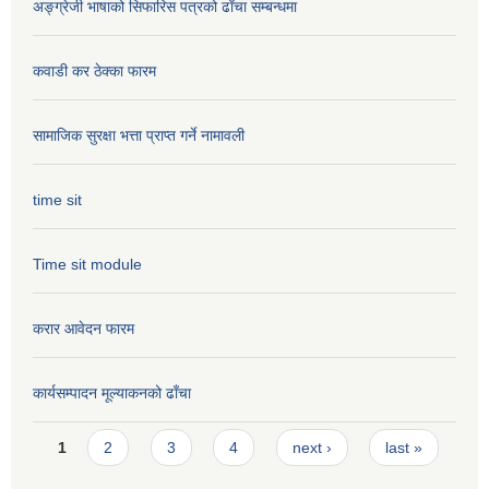
अङ्ग्रेजी भाषाको सिफारिस पत्रको ढाँचा सम्बन्धमा
कवाडी कर ठेक्का फारम
सामाजिक सुरक्षा भत्ता प्राप्त गर्ने नामावली
time sit
Time sit module
करार आवेदन फारम
कार्यसम्पादन मूल्या‌कनको ढाँचा
Pages
1
2
3
4
next ›
last »