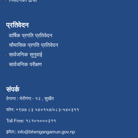
निवेदनको ढाँचा
प्रतिवेदन
वार्षिक प्रगति प्रतिवेदन
चौमासिक प्रगति प्रतिवेदन
सार्वजनिक सुनुवाई
सार्वजनिक परीक्षण
संपर्क
ठेगाना : भेरीगंगा - १२ , सुर्खेत
फोन: +९७७ ८३ ५४०१५४/०८३-५४०३११
Toll Free: १८१०५०००३११
इमेल::
info@bherigangamun.gov.np