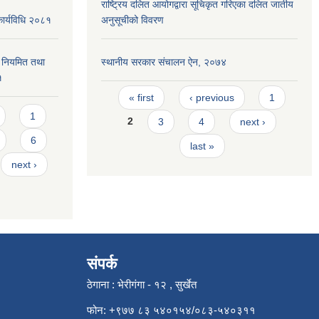
राष्ट्रिय दलित आयोगद्वारा सूचिकृत गरिएका दलित जातीय
कार्यविधि २०८१
अनुसूचीको विवरण
वन नियमित तथा
स्थानीय सरकार संचालन ऐन, २०७४
१
Pages
« first
‹ previous
1
1
2
3
4
next ›
6
last »
next ›
संपर्क
ठेगाना : भेरीगंगा - १२ , सुर्खेत
फोन: +९७७ ८३ ५४०१५४/०८३-५४०३११