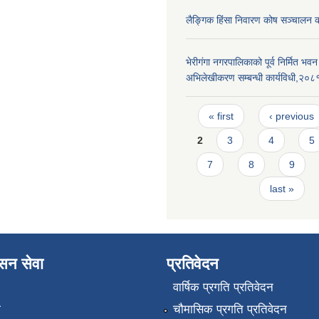
लैङ्गिक हिंसा निवारण कोष सञ्चालन 
भेरीगंगा नगरपालिकाको पूर्व निर्मित भ
अभिलेखीकरण सम्बन्धी कार्यविधी,२०८
Pages
« first
‹ previous
2
3
4
5
7
8
9
last »
ासन सेवा
प्रतिवेदन
वार्षिक प्रगति प्रतिवेदन
ा
चौमासिक प्रगति प्रतिवेदन