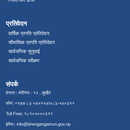
निवेदनको ढाँचा
प्रतिवेदन
वार्षिक प्रगति प्रतिवेदन
चौमासिक प्रगति प्रतिवेदन
सार्वजनिक सुनुवाई
सार्वजनिक परीक्षण
संपर्क
ठेगाना : भेरीगंगा - १२ , सुर्खेत
फोन: +९७७ ८३ ५४०१५४/०८३-५४०३११
Toll Free: १८१०५०००३११
इमेल::
info@bherigangamun.gov.np