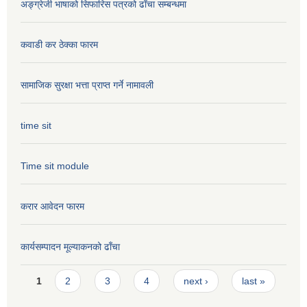
अङ्ग्रेजी भाषाको सिफारिस पत्रको ढाँचा सम्बन्धमा
कवाडी कर ठेक्का फारम
सामाजिक सुरक्षा भत्ता प्राप्त गर्ने नामावली
time sit
Time sit module
करार आवेदन फारम
कार्यसम्पादन मूल्या‌कनको ढाँचा
Pages
1
2
3
4
next ›
last »