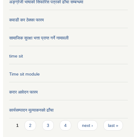
अङ्ग्रेजी भाषाको सिफारिस पत्रको ढाँचा सम्बन्धमा
कवाडी कर ठेक्का फारम
सामाजिक सुरक्षा भत्ता प्राप्त गर्ने नामावली
time sit
Time sit module
करार आवेदन फारम
कार्यसम्पादन मूल्या‌कनको ढाँचा
Pages
1
2
3
4
next ›
last »