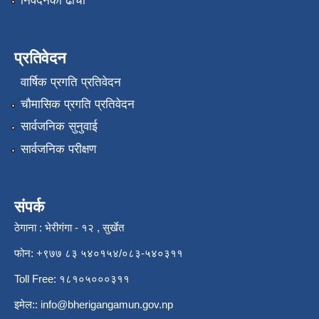
निवेदनको ढाँचा
प्रतिवेदन
वार्षिक प्रगति प्रतिवेदन
चौमासिक प्रगति प्रतिवेदन
सार्वजनिक सुनुवाई
सार्वजनिक परीक्षण
संपर्क
ठेगाना : भेरीगंगा - १२ , सुर्खेत
फोन: +९७७ ८३ ५४०१५४/०८३-५४०३११
Toll Free: १८१०५०००३११
इमेल::
info@bherigangamun.gov.np