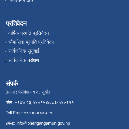
निवेदनको ढाँचा
प्रतिवेदन
वार्षिक प्रगति प्रतिवेदन
चौमासिक प्रगति प्रतिवेदन
सार्वजनिक सुनुवाई
सार्वजनिक परीक्षण
संपर्क
ठेगाना : भेरीगंगा - १२ , सुर्खेत
फोन: +९७७ ८३ ५४०१५४/०८३-५४०३११
Toll Free: १८१०५०००३११
इमेल::
info@bherigangamun.gov.np