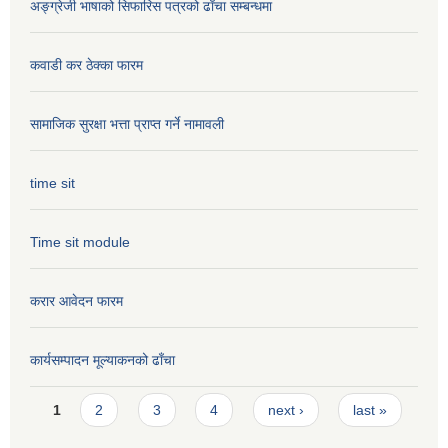
अङ्ग्रेजी भाषाको सिफारिस पत्रको ढाँचा सम्बन्धमा
कवाडी कर ठेक्का फारम
सामाजिक सुरक्षा भत्ता प्राप्त गर्ने नामावली
time sit
Time sit module
करार आवेदन फारम
कार्यसम्पादन मूल्या‌कनको ढाँचा
Pages
1
2
3
4
next ›
last »