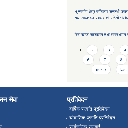
भू उपयोग क्षेत्र वर्गीकरण सम्बन्धी तय
तथा आधारहरु २०७९ को पहिलो संस
दिवा खाजा सञ्चालन तथा व्यवस्थापन 
Pages
1
2
3
4
6
7
8
next ›
last
ासन सेवा
प्रतिवेदन
वार्षिक प्रगति प्रतिवेदन
ा
चौमासिक प्रगति प्रतिवेदन
र
सार्वजनिक सुनुवाई