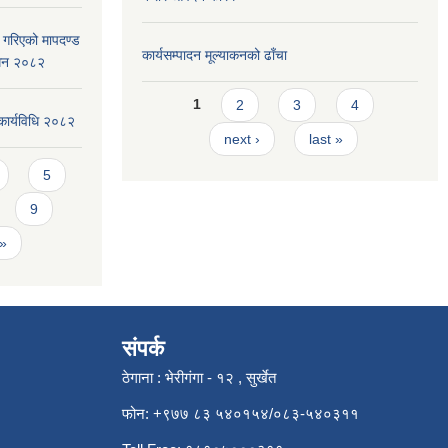
ार गरिएको मापदण्ड
कार्यसम्पादन मूल्या‌कनको ढाँचा
ोधन २०८२
Pages
1
2
3
4
कार्यविधि २०८२
next ›
last »
5
9
 »
संपर्क
ठेगाना : भेरीगंगा - १२ , सुर्खेत
फोन: +९७७ ८३ ५४०१५४/०८३-५४०३११