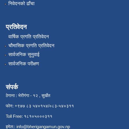
निवेदनको ढाँचा
प्रतिवेदन
वार्षिक प्रगति प्रतिवेदन
चौमासिक प्रगति प्रतिवेदन
सार्वजनिक सुनुवाई
सार्वजनिक परीक्षण
संपर्क
ठेगाना : भेरीगंगा - १२ , सुर्खेत
फोन: +९७७ ८३ ५४०१५४/०८३-५४०३११
Toll Free: १८१०५०००३११
इमेल::
info@bherigangamun.gov.np